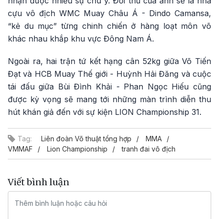
nhận được nhiều sự chú ý. Đối thủ của anh sẽ là nhà
cựu vô địch WMC Muay Châu Á - Dindo Camansa,
“kẻ du mục” từng chinh chiến ở hàng loạt môn võ
khác nhau khắp khu vực Đông Nam Á.
Ngoài ra, hai trận tứ kết hạng cân 52kg giữa Võ Tiến
Đạt và HCB Muay Thế giới - Huỳnh Hải Đăng và cuộc
tái đấu giữa Bùi Đình Khải - Phan Ngọc Hiếu cũng
được kỳ vọng sẽ mang tới những màn trình diễn thu
hút khán giả đến với sự kiện LION Championship 31.
Tag:
Liên đoàn Võ thuật tổng hợp
MMA
VMMAF
Lion Championship
tranh đai vô địch
Viết bình luận