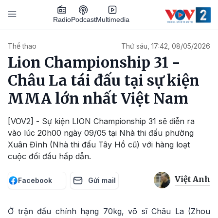
Nhảy đến nội dung
Podcast
Radio
Multimedia
Main navigation
Thể thao
Thứ sáu, 17:42, 08/05/2026
Lion Championship 31 -
Châu La tái đấu tại sự kiện
MMA lớn nhất Việt Nam
[VOV2] - Sự kiện LION Championship 31 sẽ diễn ra
vào lúc 20h00 ngày 09/05 tại Nhà thi đấu phường
Xuân Đỉnh (Nhà thi đấu Tây Hồ cũ) với hàng loạt
cuộc đối đầu hấp dẫn.
Việt Anh
Facebook
Gửi mail
Ở trận đấu chính hạng 70kg, võ sĩ Châu La (Zhou