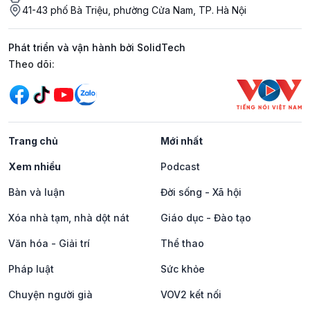
41-43 phố Bà Triệu, phường Cửa Nam, TP. Hà Nội
Phát triển và vận hành bởi SolidTech
Mạng xã hội
Theo dõi:
Trang chủ
Mới nhất
Xem nhiều
Podcast
Bàn và luận
Đời sống - Xã hội
Xóa nhà tạm, nhà dột nát
Giáo dục - Đào tạo
Văn hóa - Giải trí
Thể thao
Pháp luật
Sức khỏe
Chuyện người già
VOV2 kết nối