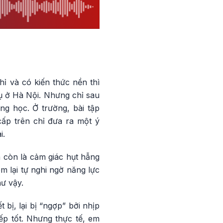
hỉ và có kiến thức nền thì
vụ ở Hà Nội. Nhưng chỉ sau
ng học. Ở trường, bài tập
cấp trên chỉ đưa ra một ý
i.
 còn là cảm giác hụt hẫng
m lại tự nghi ngờ năng lực
ư vậy.
bị, lại bị “ngợp” bởi nhịp
ếp tốt. Nhưng thực tế, em