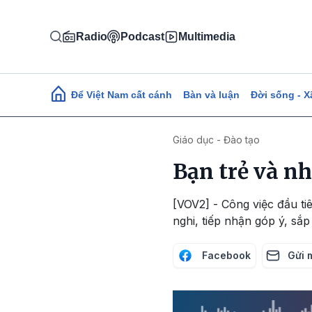
Nhảy đến nội dung
Radio
Podcast
Multimedia
Main navigation
Để Việt Nam cất cánh
Bàn và luận
Đời sống - X
Giáo dục - Đào tạo
Bạn trẻ và nh
[VOV2] - Công việc đầu ti
nghi, tiếp nhận góp ý, sắ
Facebook
Gửi 