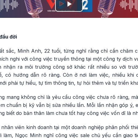
Play
Video
đầu đời
ất sắc, Minh Anh, 22 tuổi, từng nghĩ rằng chỉ cần chăm c
ch nghi với công việc truyền thông tại một công ty dịch 
h nhận ra môi trường công sở khác rất nhiều so với trườ
, có hướng dẫn rõ ràng. Còn ở nơi làm việc, nhiều khi 
i phải tự hiểu, tự tìm thông tin, tự hỏi thêm và tự triển kha
g mang không chỉ là yêu cầu công việc chưa rõ ràng, mà
 chuẩn bị kỹ vẫn bị sửa nhiều lần. Mỗi lần nhận góp ý, e
 biết do bản thân làm chưa tốt hay công việc vốn dĩ là nh
nhân viên kinh doanh tại một doanh nghiệp phân phối thiết 
i làm, Ngọc Minh nghĩ công việc sale chủ yếu cần giao ti