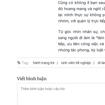
Cũng có không ít bạn sau 
đó hoang mang và nghĩ rằn
lại: mình thực sự không 
nhóm, với quản lý trực ti
Từ góc nhìn nhân sự, chị
sang người đi làm là “tâm
tiếp, ưu tiên công việc v
nhưng tác phong, kỷ luật v
Tag:
hành trang trẻ
sinh viên tốt nghiệp
đi l
Viết bình luận