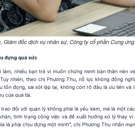
 Giám đốc dịch vụ nhân sự, Công ty cổ phần Cung ứng 
ịu đựng quá sức
 làm, nhiều bạn trẻ vì muốn chứng minh bản thân nên vi
Tuy nhiên, theo chị Phương Thu, nỗ lực không đồng nghĩa
 tồn đọng, sai sót lặp lại, không còn rõ đâu là ưu tiên và 
ệu của quá tải.
y, trao đổi với quản lý không phải là yếu kém, mà là một cá
khăn, tình trạng công việc và đề xuất hướng xử lý thay v
ĩa là phải chịu đựng một mình”, chị Phương Thu nhấn mạn