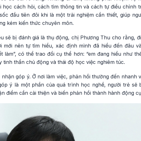
 học cách hỏi, cách tìm thông tin và cách tự điều chỉnh tr
sốc đầu tiên đôi khi là một trải nghiệm cần thiết, giúp ng
ông kém kiến thức chuyên môn.
u sẽ bị đánh giá là thụ động, chị Phương Thu cho rằng, đ
ời mới nên tự tìm hiểu, xác định mình đã hiểu đến đâu 
ết làm”, có thể trao đổi cụ thể hơn: “em đang hiểu như t
y tinh thần chủ động và thái độ học việc nghiêm túc.
p nhận góp ý. Ở nơi làm việc, phản hồi thường đến nhanh v
góp ý là một phần của quá trình học nghề, người trẻ sẽ 
hận điểm cần cải thiện và biến phản hồi thành hành động cụ