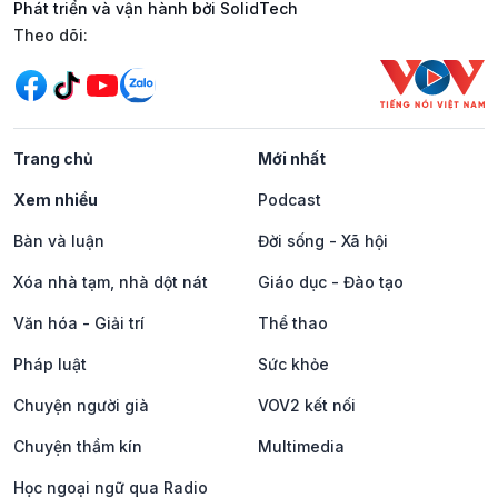
Phát triển và vận hành bởi SolidTech
Mạng xã hội
Theo dõi:
Trang chủ
Mới nhất
Xem nhiều
Podcast
Bàn và luận
Đời sống - Xã hội
Xóa nhà tạm, nhà dột nát
Giáo dục - Đào tạo
Văn hóa - Giải trí
Thể thao
Pháp luật
Sức khỏe
Chuyện người già
VOV2 kết nối
Chuyện thầm kín
Multimedia
Học ngoại ngữ qua Radio