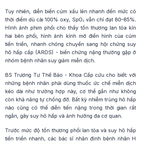
Tuy nhiên, diễn biến cúm xấu lên nhanh đến mức có
thời điểm dù cài 100% oxy, SpO₂ vẫn chỉ đạt 80–85%.
Hình ảnh phim phổi cho thấy tổn thương lan tỏa kín
hai bên phổi, hình ảnh kính mờ điển hình của cúm
tiến triển, nhanh chóng chuyển sang hội chứng suy
hô hấp cấp (ARDS) - biến chứng nặng thường gặp ở
nhóm bệnh nhân suy giảm miễn dịch.
BS Trương Tư Thế Bảo - Khoa Cấp cứu cho biết: với
những bệnh nhân phải dùng thuốc ức chế miễn dịch
kéo dài như trường hợp này, cơ thể gần như không
còn khả năng tự chống đỡ. Bất kỳ nhiễm trùng hô hấp
nào cũng có thể diễn tiến nặng trong thời gian rất
ngắn, gây suy hô hấp và ảnh hưởng đa cơ quan.
Trước mức độ tổn thương phổi lan tỏa và suy hô hấp
tiến triển nhanh, các bác sĩ nhận định bệnh nhân H