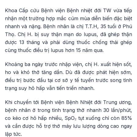
Khoa Cấp cứu Bệnh viện Bệnh nhiệt đới TW vừa tiếp
nhận một trường hợp mắc cúm mùa diễn biến đặc biệt
nhanh và nặng. Bệnh nhân là chị T.T.H, 35 tuổi ở Phú
Thọ. Chị H. bị suy thận mạn do lupus, đã ghép thận
được 13 tháng và phải dùng thuốc chống thải ghép
cùng thuốc điều trị lupus hơn 15 năm qua.
Khoảng ba ngày trước nhập viện, chị H. xuất hiện sốt,
ho và khó thở tăng dần. Dù đã được phát hiện sớm,
điều trị bước đầu tại cơ sở y tế tuyến trước song tình
trạng suy hô hấp vẫn tiến triển nhanh.
Khi chuyển tới Bệnh viện Bệnh Nhiệt đới Trung ương,
bệnh nhân ở trong tình trạng thở nhanh 30 lần/phút,
co kéo cơ hô hấp nhiều, SpO₂ tụt xuống chỉ còn 85%
và cần được hỗ trợ thở máy lưu lượng dòng cao ngay
lập tức.