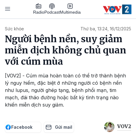
Nhảy đến nội dung
Podcast
Radio
Multimedia
Main navigation
Sức khỏe
Thứ ba, 13:24, 16/12/2025
Người bệnh nền, suy giảm
miễn dịch không chủ quan
với cúm mùa
[VOV2] - Cúm mùa hoàn toàn có thể trở thành bệnh
lý nguy hiểm, đặc biệt ở những người có bệnh nền
như lupus, người ghép tạng, bệnh phổi mạn, tim
mạch, đái tháo đường hoặc bất kỳ tình trạng nào
khiến miễn dịch suy giảm.
VOV2
Facebook
Gửi mail