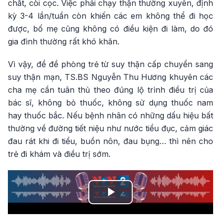
chất, còi cọc. Việc phải chạy thận thường xuyên, định
kỳ 3-4 lần/tuần còn khiến các em không thể đi học
được, bố mẹ cũng không có điều kiện đi làm, do đó
gia đình thường rất khó khăn.
Vì vậy, để đề phòng trẻ từ suy thận cấp chuyển sang
suy thận mạn, TS.BS Nguyễn Thu Hương khuyên các
cha mẹ cần tuân thủ theo đúng lộ trình điều trị của
bác sĩ, không bỏ thuốc, không sử dụng thuốc nam
hay thuốc bắc. Nếu bệnh nhân có những dấu hiệu bất
thường về đường tiết niệu như nước tiểu đục, cảm giác
đau rát khi đi tiểu, buồn nôn, đau bụng… thì nên cho
trẻ đi khám và điều trị sớm.
Play