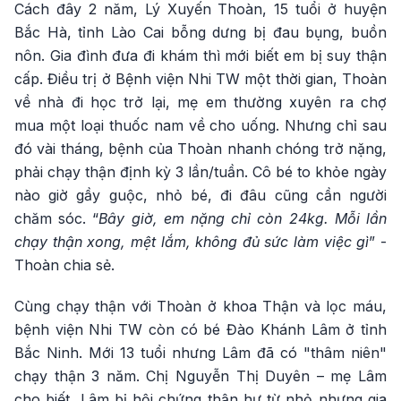
Cách đây 2 năm, Lý Xuyến Thoàn, 15 tuổi ở huyện
Bắc Hà, tỉnh Lào Cai bỗng dưng bị đau bụng, buồn
nôn. Gia đình đưa đi khám thì mới biết em bị suy thận
cấp. Điều trị ở Bệnh viện Nhi TW một thời gian, Thoàn
về nhà đi học trở lại, mẹ em thường xuyên ra chợ
mua một loại thuốc nam về cho uống. Nhưng chỉ sau
đó vài tháng, bệnh của Thoàn nhanh chóng trở nặng,
phải chạy thận định kỳ 3 lần/tuần. Cô bé to khỏe ngày
nào giờ gầy guộc, nhỏ bé, đi đâu cũng cần người
chăm sóc. “
Bây giờ, em nặng chỉ còn 24kg. Mỗi lần
chạy thận xong, mệt lắm, không đủ sức làm việc gì
” -
Thoàn chia sẻ.
Cùng chạy thận với Thoàn ở khoa Thận và lọc máu,
bệnh viện Nhi TW còn có bé Đào Khánh Lâm ở tỉnh
Bắc Ninh. Mới 13 tuổi nhưng Lâm đã có "thâm niên"
chạy thận 3 năm. Chị Nguyễn Thị Duyên – mẹ Lâm
cho biết, Lâm bị hội chứng thận hư từ nhỏ nhưng gia