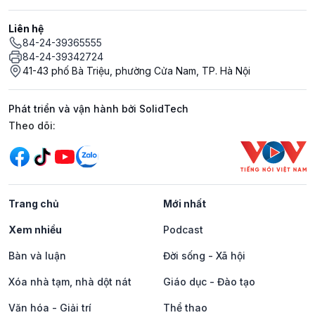
Liên hệ
84-24-39365555
84-24-39342724
41-43 phố Bà Triệu, phường Cửa Nam, TP. Hà Nội
Phát triển và vận hành bởi SolidTech
Mạng xã hội
Theo dõi:
Trang chủ
Mới nhất
Xem nhiều
Podcast
Bàn và luận
Đời sống - Xã hội
Xóa nhà tạm, nhà dột nát
Giáo dục - Đào tạo
Văn hóa - Giải trí
Thể thao