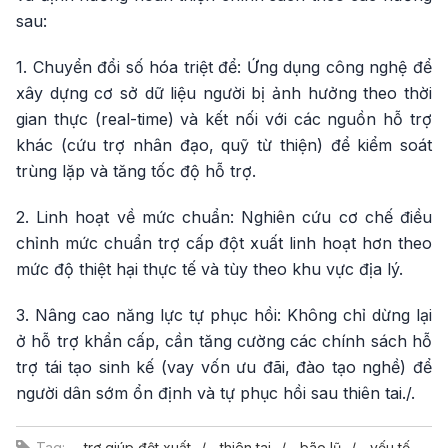
sau:
1. Chuyển đổi số hóa triệt để: Ứng dụng công nghệ để
xây dựng cơ sở dữ liệu người bị ảnh hưởng theo thời
gian thực (real-time) và kết nối với các nguồn hỗ trợ
khác (cứu trợ nhân đạo, quỹ từ thiện) để kiểm soát
trùng lặp và tăng tốc độ hỗ trợ.
2. Linh hoạt về mức chuẩn: Nghiên cứu cơ chế điều
chỉnh mức chuẩn trợ cấp đột xuất linh hoạt hơn theo
mức độ thiệt hại thực tế và tùy theo khu vực địa lý.
3. Nâng cao năng lực tự phục hồi: Không chỉ dừng lại
ở hỗ trợ khẩn cấp, cần tăng cường các chính sách hỗ
trợ tái tạo sinh kế (vay vốn ưu đãi, đào tạo nghề) để
người dân sớm ổn định và tự phục hồi sau thiên tai./.
Tag:
trợ giúp đột xuất
thiên tai
bão lũ
yếu tố