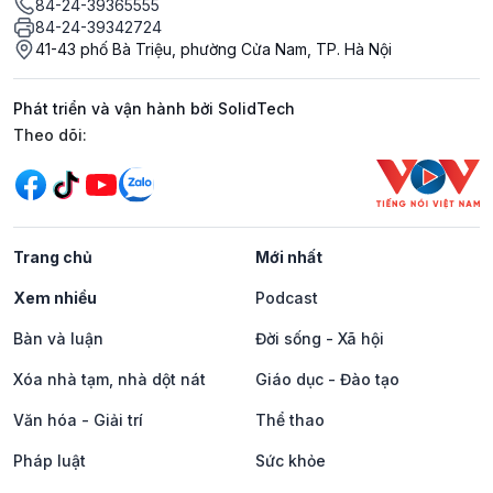
84-24-39365555
84-24-39342724
41-43 phố Bà Triệu, phường Cửa Nam, TP. Hà Nội
Phát triển và vận hành bởi SolidTech
Mạng xã hội
Theo dõi:
Trang chủ
Mới nhất
Xem nhiều
Podcast
Bàn và luận
Đời sống - Xã hội
Xóa nhà tạm, nhà dột nát
Giáo dục - Đào tạo
Văn hóa - Giải trí
Thể thao
Pháp luật
Sức khỏe