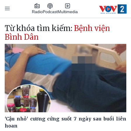
Nhảy đến nội dung
Podcast
Radio
Multimedia
Main navigation
Từ khóa tìm kiếm:
Bệnh viện
Bình Dân
'Cậu nhỏ' cương cứng suốt 7 ngày sau buổi liên
hoan