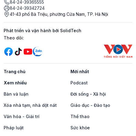
84-24-39365555
84-24-39342724
41-43 phố Bà Triệu, phường Cửa Nam, TP. Hà Nội
Phát triển và vận hành bởi SolidTech
Mạng xã hội
Theo dõi:
Trang chủ
Mới nhất
Xem nhiều
Podcast
Bàn và luận
Đời sống - Xã hội
Xóa nhà tạm, nhà dột nát
Giáo dục - Đào tạo
Văn hóa - Giải trí
Thể thao
Pháp luật
Sức khỏe