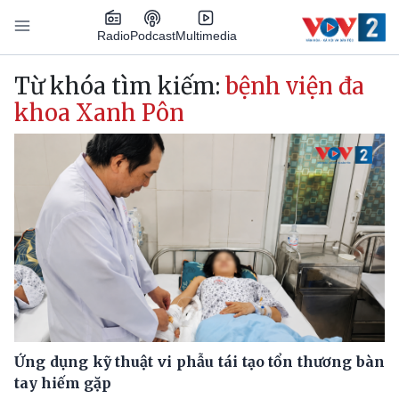
Nhảy đến nội dung
Podcast
Radio
Multimedia
Main navigation
Từ khóa tìm kiếm:
bệnh viện đa
khoa Xanh Pôn
Ứng dụng kỹ thuật vi phẫu tái tạo tổn thương bàn
tay hiếm gặp