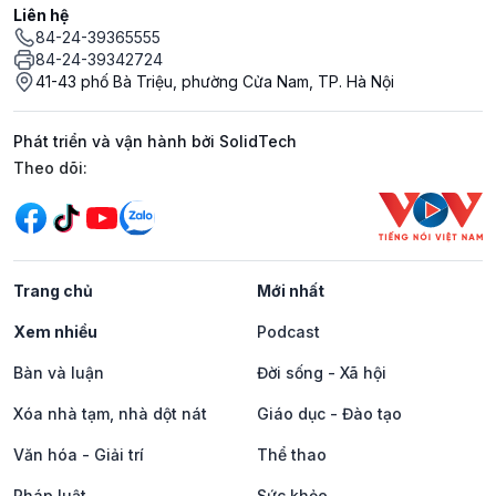
Liên hệ
84-24-39365555
84-24-39342724
41-43 phố Bà Triệu, phường Cửa Nam, TP. Hà Nội
Phát triển và vận hành bởi SolidTech
Mạng xã hội
Theo dõi:
Trang chủ
Mới nhất
Xem nhiều
Podcast
Bàn và luận
Đời sống - Xã hội
Xóa nhà tạm, nhà dột nát
Giáo dục - Đào tạo
Văn hóa - Giải trí
Thể thao
Pháp luật
Sức khỏe