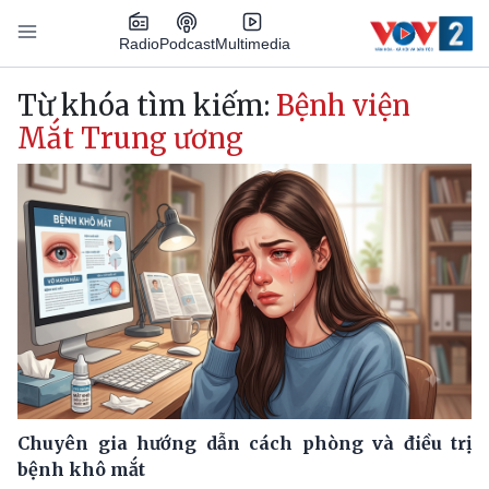
Nhảy đến nội dung
Podcast
Radio
Multimedia
Main navigation
Từ khóa tìm kiếm:
Bệnh viện
Mắt Trung ương
Chuyên gia hướng dẫn cách phòng và điều trị
bệnh khô mắt