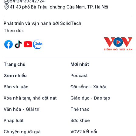
84-24-39342724
41-43 phố Bà Triệu, phường Cửa Nam, TP. Hà Nội
Phát triển và vận hành bởi SolidTech
Mạng xã hội
Theo dõi:
Trang chủ
Mới nhất
Xem nhiều
Podcast
Bàn và luận
Đời sống - Xã hội
Xóa nhà tạm, nhà dột nát
Giáo dục - Đào tạo
Văn hóa - Giải trí
Thể thao
Pháp luật
Sức khỏe
Chuyện người già
VOV2 kết nối