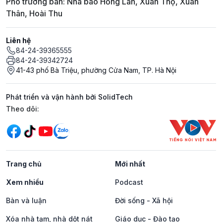
Phó trưởng ban: Nhà báo Hồng Lan, Xuân Thọ, Xuân
Thân, Hoài Thu
Liên hệ
84-24-39365555
84-24-39342724
41-43 phố Bà Triệu, phường Cửa Nam, TP. Hà Nội
Phát triển và vận hành bởi SolidTech
Mạng xã hội
Theo dõi:
Trang chủ
Mới nhất
Xem nhiều
Podcast
Bàn và luận
Đời sống - Xã hội
Xóa nhà tạm, nhà dột nát
Giáo dục - Đào tạo