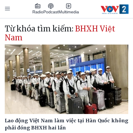
Nhảy đến nội dung
Podcast
Radio
Multimedia
Main navigation
Từ khóa tìm kiếm:
BHXH Việt
Nam
Lao động Việt Nam làm việc tại Hàn Quốc không
phải đóng BHXH hai lần