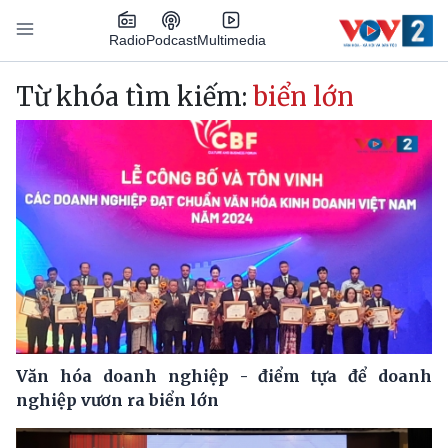
Nhảy đến nội dung
Podcast
Radio
Multimedia
Main navigation
Từ khóa tìm kiếm:
biển lớn
Văn hóa doanh nghiệp - điểm tựa để doanh
nghiệp vươn ra biển lớn