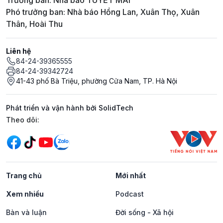
Trưởng ban: Nhà báo TUYẾT MAI
Phó trưởng ban: Nhà báo Hồng Lan, Xuân Thọ, Xuân
Thân, Hoài Thu
Liên hệ
84-24-39365555
84-24-39342724
41-43 phố Bà Triệu, phường Cửa Nam, TP. Hà Nội
Phát triển và vận hành bởi SolidTech
Mạng xã hội
Theo dõi:
Trang chủ
Mới nhất
Xem nhiều
Podcast
Bàn và luận
Đời sống - Xã hội