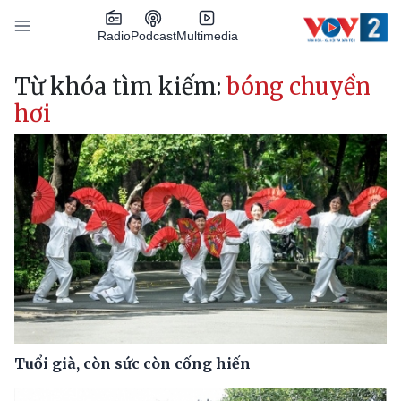
Nhảy đến nội dung
Podcast
Radio
Multimedia
Main navigation
Từ khóa tìm kiếm:
bóng chuyền
hơi
Tuổi già, còn sức còn cống hiến