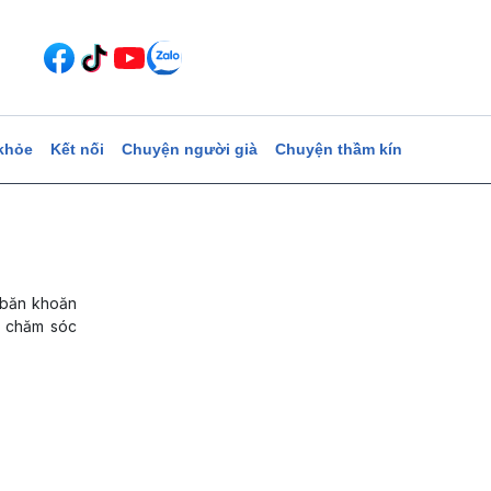
khỏe
Kết nối
Chuyện người già
Chuyện thầm kín
 băn khoăn
c chăm sóc