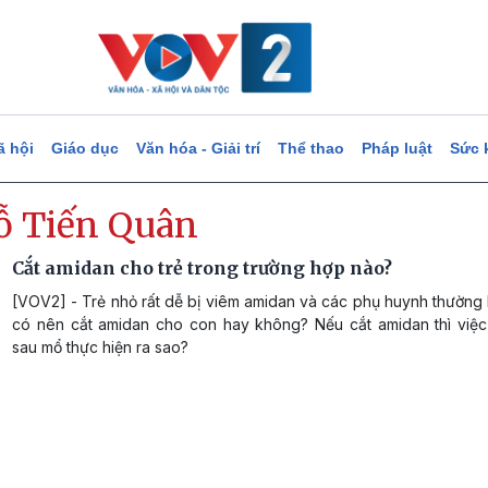
ã hội
Giáo dục
Văn hóa - Giải trí
Thể thao
Pháp luật
Sức 
ỗ Tiến Quân
Cắt amidan cho trẻ trong trường hợp nào?
[VOV2] - Trẻ nhỏ rất dễ bị viêm amidan và các phụ huynh thường
có nên cắt amidan cho con hay không? Nếu cắt amidan thì việ
sau mổ thực hiện ra sao?