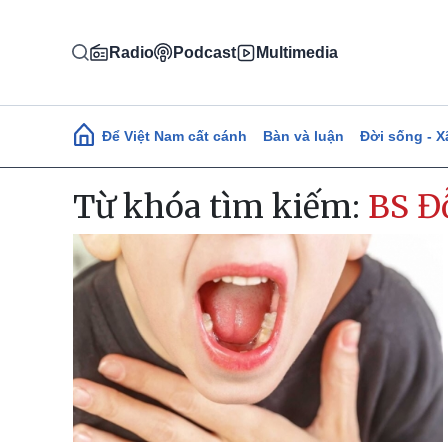
Nhảy đến nội dung
Radio
Podcast
Multimedia
Main navigation
Để Việt Nam cất cánh
Bàn và luận
Đời sống - X
Từ khóa tìm kiếm:
BS Đ