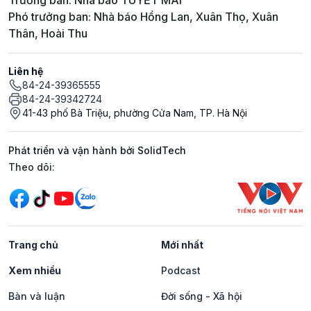
Trưởng ban: Nhà báo TUYẾT MAI
Phó trưởng ban: Nhà báo Hồng Lan, Xuân Thọ, Xuân
Thân, Hoài Thu
Liên hệ
84-24-39365555
84-24-39342724
41-43 phố Bà Triệu, phường Cửa Nam, TP. Hà Nội
Phát triển và vận hành bởi SolidTech
Mạng xã hội
Theo dõi:
Trang chủ
Mới nhất
Xem nhiều
Podcast
Bàn và luận
Đời sống - Xã hội