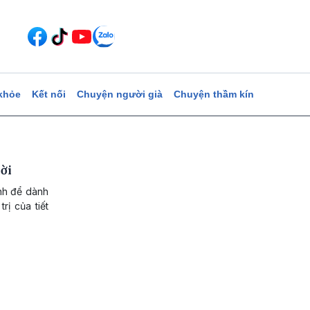
khỏe
Kết nối
Chuyện người già
Chuyện thầm kín
ời
ành để dành
rị của tiết