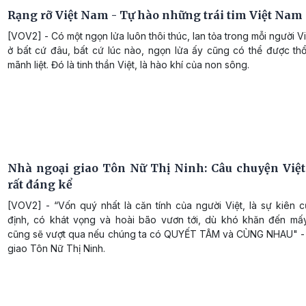
Rạng rỡ Việt Nam - Tự hào những trái tim Việt Nam
[VOV2] - Có một ngọn lửa luôn thôi thúc, lan tỏa trong mỗi người V
ở bất cứ đâu, bất cứ lúc nào, ngọn lửa ấy cũng có thể được thổ
mãnh liệt. Đó là tinh thần Việt, là hào khí của non sông.
Nhà ngoại giao Tôn Nữ Thị Ninh: Câu chuyện Việ
rất đáng kể
[VOV2] - “Vốn quý nhất là căn tính của người Việt, là sự kiên 
định, có khát vọng và hoài bão vươn tới, dù khó khăn đến mấ
cũng sẽ vượt qua nếu chúng ta có QUYẾT TÂM và CÙNG NHAU" -
giao Tôn Nữ Thị Ninh.