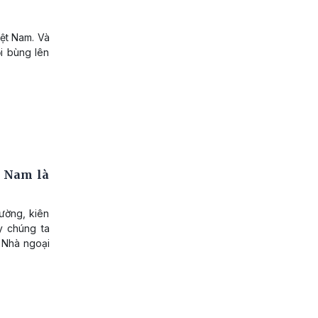
iệt Nam. Và
i bùng lên
t Nam là
cường, kiên
y chúng ta
 Nhà ngoại