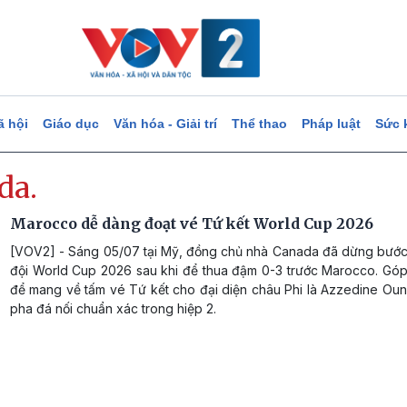
ã hội
Giáo dục
Văn hóa - Giải trí
Thể thao
Pháp luật
Sức 
da.
Marocco dễ dàng đoạt vé Tứ kết World Cup 2026
[VOV2] - Sáng 05/07 tại Mỹ, đồng chủ nhà Canada đã dừng bước
đội World Cup 2026 sau khi để thua đậm 0-3 trước Marocco. Gó
để mang về tấm vé Tứ kết cho đại diện châu Phi là Azzedine Ouna
pha đá nối chuẩn xác trong hiệp 2.