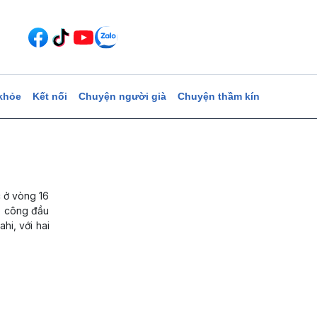
khỏe
Kết nối
Chuyện người già
Chuyện thầm kín
 ở vòng 16
p công đầu
hi, với hai