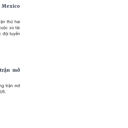
: Mexico
rận thứ hai
uộc so tài
c đội tuyển
 trận mở
ng trận mở
/6.