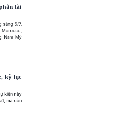
phân tài
 sáng 5/7.
và Morocco,
ng Nam Mỹ
, kỷ lục
Sự kiện này
 sử, mà còn