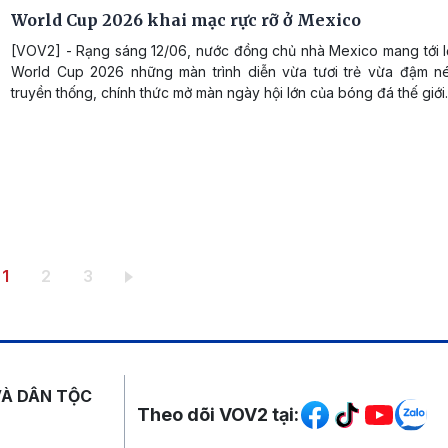
World Cup 2026 khai mạc rực rỡ ở Mexico
[VOV2] - Rạng sáng 12/06, nước đồng chủ nhà Mexico mang tới l
World Cup 2026 những màn trình diễn vừa tươi trẻ vừa đậm n
truyền thống, chính thức mở màn ngày hội lớn của bóng đá thế giới.
Trang hiện thời
Trang
Trang
1
2
3
Mạng xã hội
VÀ DÂN TỘC
Theo dõi VOV2 tại: