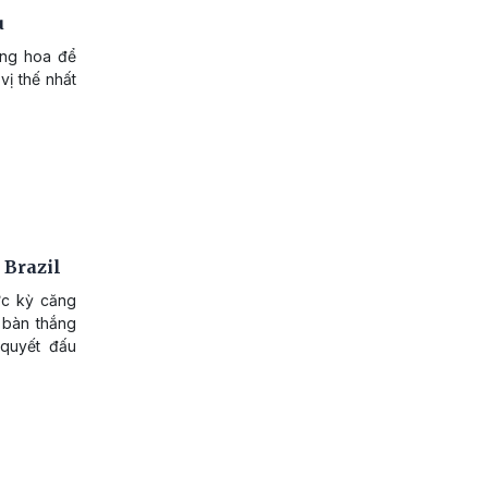
u
ăng hoa để
vị thế nhất
 Brazil
ực kỳ căng
i bàn thắng
 quyết đấu