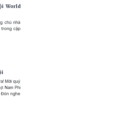
ội World
ng chủ nhà
0 trong cặp
ội
a! Mời quý
nợ: Nam Phi
. Đón nghe