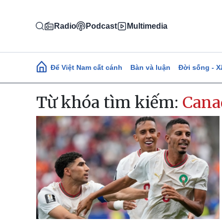
Nhảy đến nội dung
Radio
Podcast
Multimedia
Main navigation
Để Việt Nam cất cánh
Bàn và luận
Đời sống - X
Từ khóa tìm kiếm:
Cana