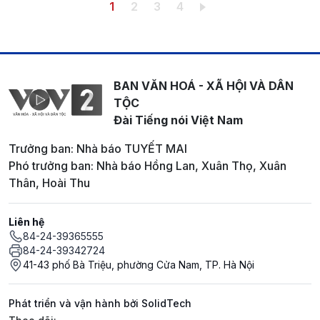
Pagination
Trang hiện thời
Trang
Trang
Trang
1
2
3
4
BAN VĂN HOÁ - XÃ HỘI VÀ DÂN
TỘC
Đài Tiếng nói Việt Nam
Trưởng ban: Nhà báo TUYẾT MAI
Phó trưởng ban: Nhà báo Hồng Lan, Xuân Thọ, Xuân
Thân, Hoài Thu
Liên hệ
84-24-39365555
84-24-39342724
41-43 phố Bà Triệu, phường Cửa Nam, TP. Hà Nội
Phát triển và vận hành bởi SolidTech