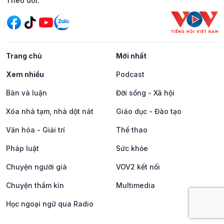
Mạng xã hội
Theo dõi:
Trang chủ
Mới nhất
Xem nhiều
Podcast
Bàn và luận
Đời sống - Xã hội
Xóa nhà tạm, nhà dột nát
Giáo dục - Đào tạo
Văn hóa - Giải trí
Thể thao
Pháp luật
Sức khỏe
Chuyện người già
VOV2 kết nối
Chuyện thầm kín
Multimedia
Học ngoại ngữ qua Radio