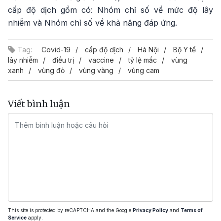
cấp độ dịch gồm có: Nhóm chỉ số về mức độ lây
nhiễm và Nhóm chỉ số về khả năng đáp ứng.
Tag:
Covid-19
cấp độ dịch
Hà Nội
Bộ Y tế
lây nhiễm
điều trị
vaccine
tỷ lệ mắc
vùng
xanh
vùng đỏ
vùng vàng
vùng cam
Viết bình luận
This site is protected by reCAPTCHA and the Google
Privacy Policy
and
Terms of
Service
apply.