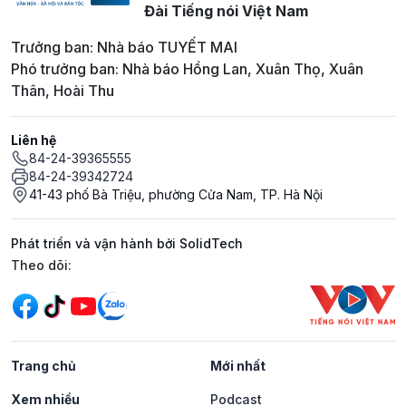
Đài Tiếng nói Việt Nam
Trưởng ban: Nhà báo TUYẾT MAI
Phó trưởng ban: Nhà báo Hồng Lan, Xuân Thọ, Xuân
Thân, Hoài Thu
Liên hệ
84-24-39365555
84-24-39342724
41-43 phố Bà Triệu, phường Cửa Nam, TP. Hà Nội
Phát triển và vận hành bởi SolidTech
Mạng xã hội
Theo dõi:
Trang chủ
Mới nhất
Xem nhiều
Podcast