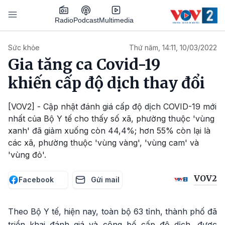
Nhảy đến nội dung
Podcast
Radio
Multimedia
Main navigation
Sức khỏe
Thứ năm, 14:11, 10/03/2022
Gia tăng ca Covid-19
khiến cấp độ dịch thay đổi
[VOV2] - Cập nhật đánh giá cấp độ dịch COVID-19 mới
nhất của Bộ Y tế cho thấy số xã, phường thuộc 'vùng
xanh' đã giảm xuống còn 44,4%; hơn 55% còn lại là
các xã, phường thuộc 'vùng vàng', 'vùng cam' và
'vùng đỏ'.
VOV2
Facebook
Gửi mail
Theo Bộ Y tế, hiện nay, toàn bộ 63 tỉnh, thành phố đã
triển khai đánh giá và công bố cấp độ dịch, được