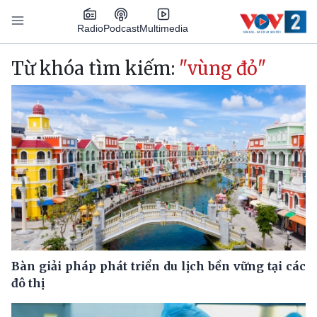
Nhảy đến nội dung
Podcast
Radio
Multimedia
Main navigation
Từ khóa tìm kiếm:
"vùng đỏ"
Bàn giải pháp phát triển du lịch bền vững tại các
đô thị