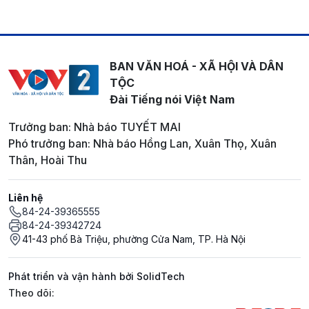
BAN VĂN HOÁ - XÃ HỘI VÀ DÂN
TỘC
Đài Tiếng nói Việt Nam
Trưởng ban: Nhà báo TUYẾT MAI
Phó trưởng ban: Nhà báo Hồng Lan, Xuân Thọ, Xuân
Thân, Hoài Thu
Liên hệ
84-24-39365555
84-24-39342724
41-43 phố Bà Triệu, phường Cửa Nam, TP. Hà Nội
Phát triển và vận hành bởi SolidTech
Mạng xã hội
Theo dõi: