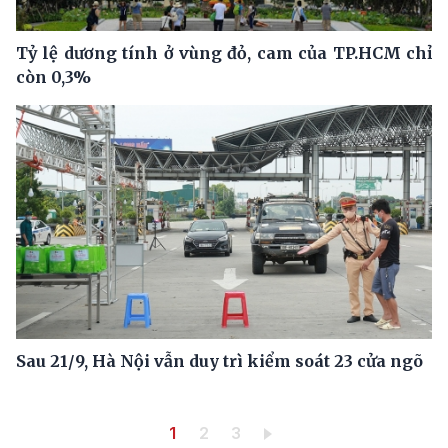
Tỷ lệ dương tính ở vùng đỏ, cam của TP.HCM chỉ
còn 0,3%
Sau 21/9, Hà Nội vẫn duy trì kiểm soát 23 cửa ngõ
Pagination
Trang hiện thời
Trang
Trang
1
2
3