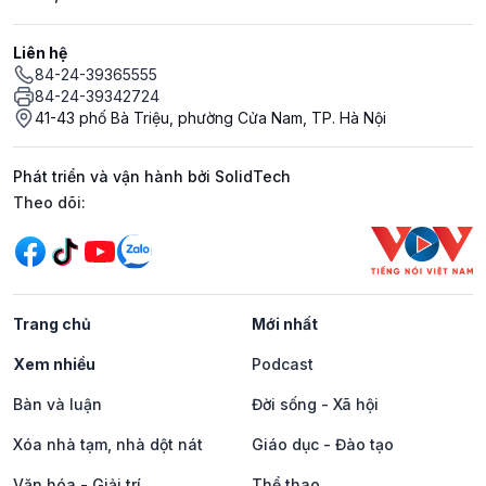
Liên hệ
84-24-39365555
84-24-39342724
41-43 phố Bà Triệu, phường Cửa Nam, TP. Hà Nội
Phát triển và vận hành bởi SolidTech
Mạng xã hội
Theo dõi:
Trang chủ
Mới nhất
Xem nhiều
Podcast
Bàn và luận
Đời sống - Xã hội
Xóa nhà tạm, nhà dột nát
Giáo dục - Đào tạo
Văn hóa - Giải trí
Thể thao