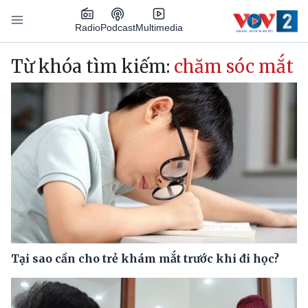
Nhảy đến nội dung
Podcast
Radio
Multimedia
Main navigation
Từ khóa tìm kiếm:
chăm sóc mắt
Tại sao cần cho trẻ khám mắt trước khi đi học?