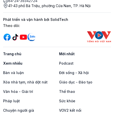
84-24-39342724
41-43 phố Bà Triệu, phường Cửa Nam, TP. Hà Nội
Phát triển và vận hành bởi SolidTech
Mạng xã hội
Theo dõi:
Trang chủ
Mới nhất
Xem nhiều
Podcast
Bàn và luận
Đời sống - Xã hội
Xóa nhà tạm, nhà dột nát
Giáo dục - Đào tạo
Văn hóa - Giải trí
Thể thao
Pháp luật
Sức khỏe
Chuyện người già
VOV2 kết nối