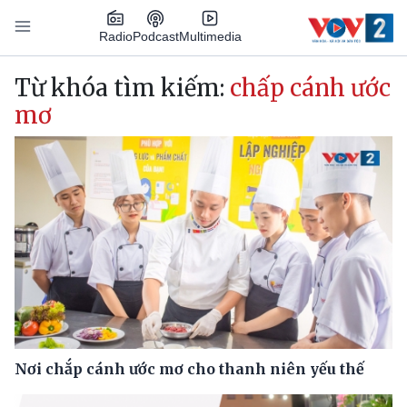
Nhảy đến nội dung
Podcast
Radio
Multimedia
Main navigation
Từ khóa tìm kiếm:
chấp cánh ước
mơ
Nơi chắp cánh ước mơ cho thanh niên yếu thế