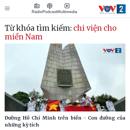
Nhảy đến nội dung
Podcast
Radio
Multimedia
Main navigation
Từ khóa tìm kiếm:
chi viện cho
miền Nam
Đường Hồ Chí Minh trên biển - Con đường của
những kỳ tích