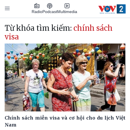
Nhảy đến nội dung
Podcast
Radio
Multimedia
Main navigation
Từ khóa tìm kiếm:
chính sách
visa
Chính sách miễn visa và cơ hội cho du lịch Việt
Nam