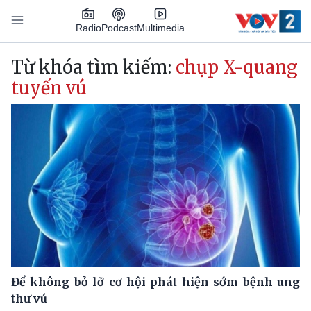
Nhảy đến nội dung
Podcast
Radio
Multimedia
Main navigation
Từ khóa tìm kiếm:
chụp X-quang
tuyến vú
Để không bỏ lỡ cơ hội phát hiện sớm bệnh ung
thư vú