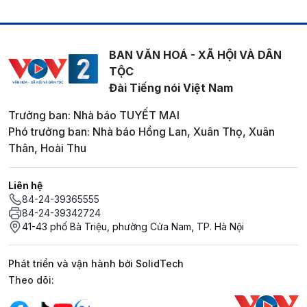
BAN VĂN HOÁ - XÃ HỘI VÀ DÂN
TỘC
Đài Tiếng nói Việt Nam
Trưởng ban: Nhà báo TUYẾT MAI
Phó trưởng ban: Nhà báo Hồng Lan, Xuân Thọ, Xuân
Thân, Hoài Thu
Liên hệ
84-24-39365555
84-24-39342724
41-43 phố Bà Triệu, phường Cửa Nam, TP. Hà Nội
Phát triển và vận hành bởi SolidTech
Mạng xã hội
Theo dõi: