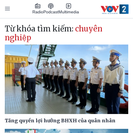
Nhảy đến nội dung
Podcast
Radio
Multimedia
Main navigation
Từ khóa tìm kiếm:
chuyên
nghiệp
Tăng quyền lợi hưởng BHXH của quân nhân