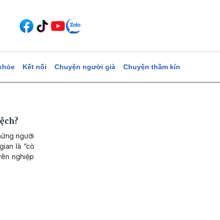
khỏe
Kết nối
Chuyện người già
Chuyện thầm kín
lệch?
những người
gian là “cò
uyên nghiệp