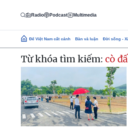
Nhảy đến nội dung
Radio
Podcast
Multimedia
Main navigation
Để Việt Nam cất cánh
Bàn và luận
Đời sống - X
Từ khóa tìm kiếm:
cò đấ