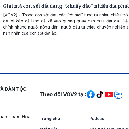
Giải mã cơn sốt đất đang “khuấy đảo” nhiều địa ph
[VOV2] - Trong cơn sốt đất, các “cò mồi” tung ra nhiều chiêu tr
để lôi kéo cả làng cả xã vào guồng quay bán mua đất đai. Để 
chính những người nông dân, người đầu tư thiếu chuyên nghiệp s
nạn nhân của cơn sốt đất ảo.
Mạng xã hội
VÀ DÂN TỘC
Theo dõi VOV2 tại:
uân Thân, Hoài
Trang chủ
Podcast