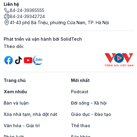
Liên hệ
84-24-39365555
84-24-39342724
41-43 phố Bà Triệu, phường Cửa Nam, TP. Hà Nội
Phát triển và vận hành bởi SolidTech
Mạng xã hội
Theo dõi:
Trang chủ
Mới nhất
Xem nhiều
Podcast
Bàn và luận
Đời sống - Xã hội
Xóa nhà tạm, nhà dột nát
Giáo dục - Đào tạo
Văn hóa - Giải trí
Thể thao
Pháp luật
Sức khỏe