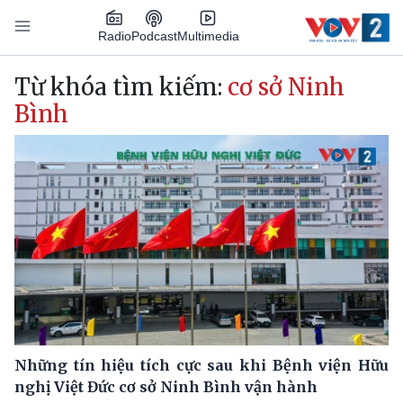
Nhảy đến nội dung
Podcast
Radio
Multimedia
Main navigation
Từ khóa tìm kiếm:
cơ sở Ninh
Bình
Những tín hiệu tích cực sau khi Bệnh viện Hữu
nghị Việt Đức cơ sở Ninh Bình vận hành