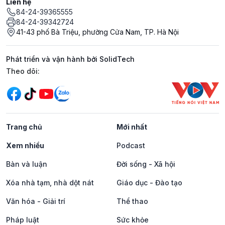
Liên hệ
84-24-39365555
84-24-39342724
41-43 phố Bà Triệu, phường Cửa Nam, TP. Hà Nội
Phát triển và vận hành bởi SolidTech
Mạng xã hội
Theo dõi:
Trang chủ
Mới nhất
Xem nhiều
Podcast
Bàn và luận
Đời sống - Xã hội
Xóa nhà tạm, nhà dột nát
Giáo dục - Đào tạo
Văn hóa - Giải trí
Thể thao
Pháp luật
Sức khỏe