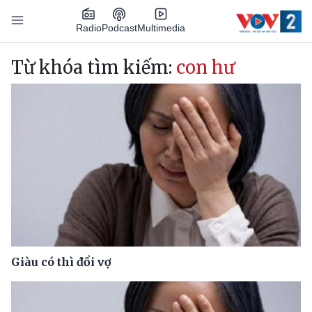
Nhảy đến nội dung
Podcast
Radio
Multimedia
Main navigation
Từ khóa tìm kiếm:
con hư
Giàu có thì đổi vợ