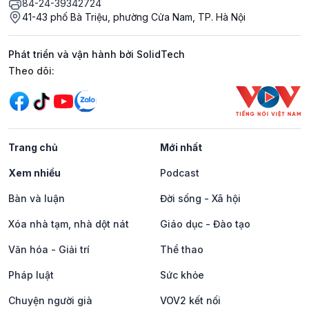
84-24-39342724
41-43 phố Bà Triệu, phường Cửa Nam, TP. Hà Nội
Phát triển và vận hành bởi SolidTech
Mạng xã hội
Theo dõi:
Trang chủ
Mới nhất
Xem nhiều
Podcast
Bàn và luận
Đời sống - Xã hội
Xóa nhà tạm, nhà dột nát
Giáo dục - Đào tạo
Văn hóa - Giải trí
Thể thao
Pháp luật
Sức khỏe
Chuyện người già
VOV2 kết nối