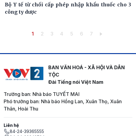
Bộ Y tế từ chối cấp phép nhập khẩu thuốc cho 3
công ty dược
Pagination
Trang hiện thời
Trang
Trang
Trang
Trang
Trang
Trang
1
2
3
4
5
6
7
BAN VĂN HOÁ - XÃ HỘI VÀ DÂN
TỘC
Đài Tiếng nói Việt Nam
Trưởng ban: Nhà báo TUYẾT MAI
Phó trưởng ban: Nhà báo Hồng Lan, Xuân Thọ, Xuân
Thân, Hoài Thu
Liên hệ
84-24-39365555