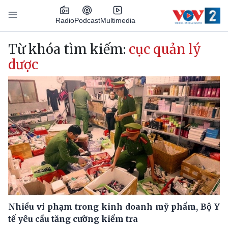
Nhảy đến nội dung
Podcast
Radio
Multimedia
Main navigation
Từ khóa tìm kiếm:
cục quản lý
dược
Nhiều vi phạm trong kinh doanh mỹ phẩm, Bộ Y
tế yêu cầu tăng cường kiểm tra