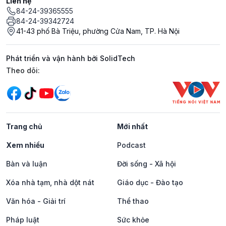
Liên hệ
84-24-39365555
84-24-39342724
41-43 phố Bà Triệu, phường Cửa Nam, TP. Hà Nội
Phát triển và vận hành bởi SolidTech
Mạng xã hội
Theo dõi:
Trang chủ
Mới nhất
Xem nhiều
Podcast
Bàn và luận
Đời sống - Xã hội
Xóa nhà tạm, nhà dột nát
Giáo dục - Đào tạo
Văn hóa - Giải trí
Thể thao
Pháp luật
Sức khỏe