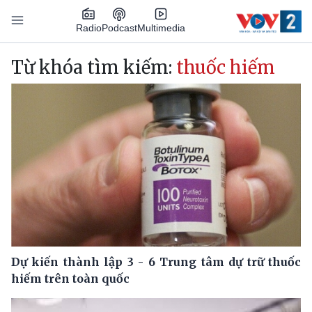
Nhảy đến nội dung
Podcast
Radio
Multimedia
Main navigation
Từ khóa tìm kiếm:
thuốc hiếm
Dự kiến thành lập 3 - 6 Trung tâm dự trữ thuốc
hiếm trên toàn quốc