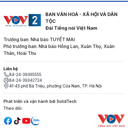
BAN VĂN HOÁ - XÃ HỘI VÀ DÂN
TỘC
Đài Tiếng nói Việt Nam
Trưởng ban: Nhà báo TUYẾT MAI
Phó trưởng ban: Nhà báo Hồng Lan, Xuân Thọ, Xuân
Thân, Hoài Thu
Liên hệ
84-24-39365555
84-24-39342724
41-43 phố Bà Triệu, phường Cửa Nam, TP. Hà Nội
Phát triển và vận hành bởi SolidTech
Mạng xã hội
Theo dõi: