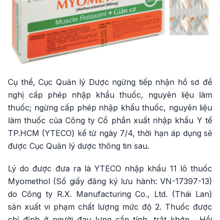
Cụ thể, Cục Quản lý Dược ngừng tiếp nhận hồ sơ đề
nghị cấp phép nhập khẩu thuốc, nguyên liệu làm
thuốc; ngừng cấp phép nhập khẩu thuốc, nguyên liệu
làm thuốc của Công ty Cổ phần xuất nhập khẩu Y tế
TP.HCM (YTECO) kể từ ngày 7/4, thời hạn áp dụng sẽ
được Cục Quản lý dược thông tin sau.
Lý do được đưa ra là YTECO nhập khẩu 11 lô thuốc
Myomethol (Số giấy đăng ký lưu hành: VN-17397-13)
do Công ty R.X. Manufacturing Co., Ltd. (Thái Lan)
sản xuất vi phạm chất lượng mức độ 2. Thuốc được
chỉ định ở người đau lưng cấp tính, trật khớp... Hồi