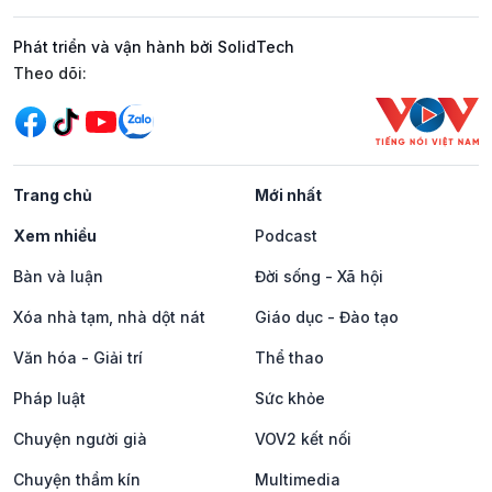
Phát triển và vận hành bởi SolidTech
Mạng xã hội
Theo dõi:
Trang chủ
Mới nhất
Xem nhiều
Podcast
Bàn và luận
Đời sống - Xã hội
Xóa nhà tạm, nhà dột nát
Giáo dục - Đào tạo
Văn hóa - Giải trí
Thể thao
Pháp luật
Sức khỏe
Chuyện người già
VOV2 kết nối
Chuyện thầm kín
Multimedia