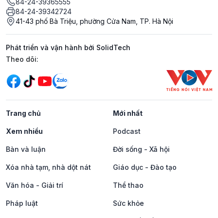
84-24-39365555
84-24-39342724
41-43 phố Bà Triệu, phường Cửa Nam, TP. Hà Nội
Phát triển và vận hành bởi SolidTech
Mạng xã hội
Theo dõi:
Trang chủ
Mới nhất
Xem nhiều
Podcast
Bàn và luận
Đời sống - Xã hội
Xóa nhà tạm, nhà dột nát
Giáo dục - Đào tạo
Văn hóa - Giải trí
Thể thao
Pháp luật
Sức khỏe