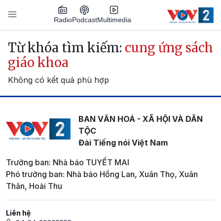
Nhảy đến nội dung
Podcast
Radio
Multimedia
Main navigation
Từ khóa tìm kiếm:
cung ứng sách
giáo khoa
Không có kết quả phù hợp
BAN VĂN HOÁ - XÃ HỘI VÀ DÂN
TỘC
Đài Tiếng nói Việt Nam
Trưởng ban: Nhà báo TUYẾT MAI
Phó trưởng ban: Nhà báo Hồng Lan, Xuân Thọ, Xuân
Thân, Hoài Thu
Liên hệ