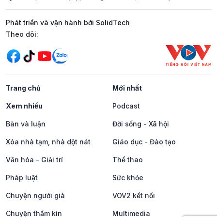
Phát triển và vận hành bởi SolidTech
Mạng xã hội
Theo dõi:
Trang chủ
Mới nhất
Xem nhiều
Podcast
Bàn và luận
Đời sống - Xã hội
Xóa nhà tạm, nhà dột nát
Giáo dục - Đào tạo
Văn hóa - Giải trí
Thể thao
Pháp luật
Sức khỏe
Chuyện người già
VOV2 kết nối
Chuyện thầm kín
Multimedia