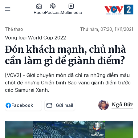
Nhảy đến nội dung
Podcast
Radio
Multimedia
Main navigation
Thể thao
Thứ năm, 07:20, 11/11/2021
Vòng loại World Cup 2022
Đón khách mạnh, chủ nhà
cần làm gì để giành điểm?
[VOV2] - Giới chuyên môn đã chỉ ra những điểm mấu
chốt để những Chiến binh Sao vàng giành điểm trước
các Samurai Xanh.
Ngô Đức
Facebook
Gửi mail