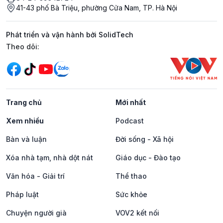
41-43 phố Bà Triệu, phường Cửa Nam, TP. Hà Nội
Phát triển và vận hành bởi SolidTech
Mạng xã hội
Theo dõi:
Trang chủ
Mới nhất
Xem nhiều
Podcast
Bàn và luận
Đời sống - Xã hội
Xóa nhà tạm, nhà dột nát
Giáo dục - Đào tạo
Văn hóa - Giải trí
Thể thao
Pháp luật
Sức khỏe
Chuyện người già
VOV2 kết nối