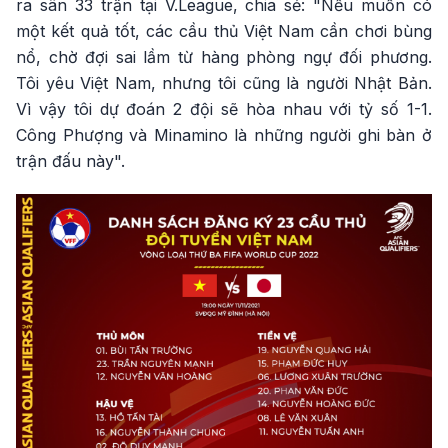
ra sân 33 trận tại V.League, chia sẻ: "Nếu muốn có
một kết quả tốt, các cầu thủ Việt Nam cần chơi bùng
nổ, chờ đợi sai lầm từ hàng phòng ngự đối phương.
Tôi yêu Việt Nam, nhưng tôi cũng là người Nhật Bản.
Vì vậy tôi dự đoán 2 đội sẽ hòa nhau với tỷ số 1-1.
Công Phượng và Minamino là những người ghi bàn ở
trận đấu này".