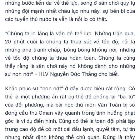
những bước tiến dài về thể lực, song ở sân chơi quy tụ
những đội mạnh nhất châu lục như này, sự bền bỉ của
các tuyển thủ nước ta vẫn là nỗi lo có thật.
“Chúng ta lo lắng là vấn đề thể lực. Những trận qua,
20 phút cuối là chúng ta thua sút về tốc độ, rồi là
những pha tranh chấp, bóng bổng không nói, nhưng
về tốc độ chúng ta thua hoàn toàn. Chúng ta cũng
thấy rằng là sân chơi này nó không dành cho những
sự non nớt” - HLV Nguyễn Đức Thắng cho biết.
Khắc phục sự “non nớt” ở đây được hiểu rất rộng. Có
thể là một phương án rất cụ thể để chống lại “bài tủ”
của đối phương, mà bài học thủ môn Văn Toản bị số
đông cầu thủ Oman vây quanh trong tình huống phạt
góc là ví dụ điển hình. Cũng có thể là toàn đội phải tập
trung cao độ để có một cái đầu lạnh, quyết tâm, tự tin
nhưng nhất định không thể chủ quan. Đúng là thầy