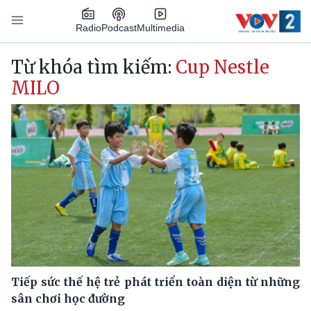
Nhảy đến nội dung
Podcast
Radio
Multimedia
Main navigation
Từ khóa tìm kiếm:
Cup Nestle
MILO
Tiếp sức thế hệ trẻ phát triển toàn diện từ những
sân chơi học đường