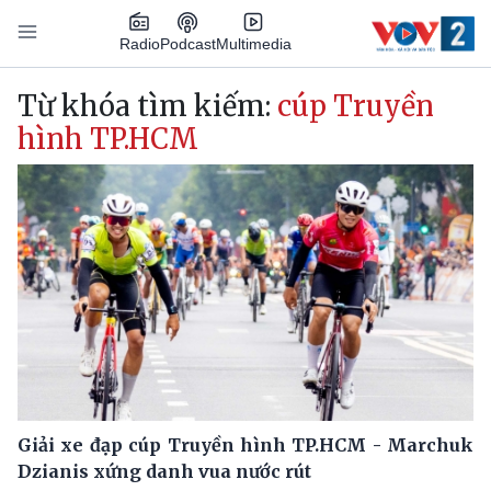
Nhảy đến nội dung
Podcast
Radio
Multimedia
Main navigation
Từ khóa tìm kiếm:
cúp Truyền
hình TP.HCM
Giải xe đạp cúp Truyền hình TP.HCM - Marchuk
Dzianis xứng danh vua nước rút