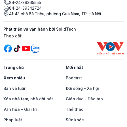
84-24-39365555
84-24-39342724
41-43 phố Bà Triệu, phường Cửa Nam, TP. Hà Nội
Phát triển và vận hành bởi SolidTech
Mạng xã hội
Theo dõi:
Trang chủ
Mới nhất
Xem nhiều
Podcast
Bàn và luận
Đời sống - Xã hội
Xóa nhà tạm, nhà dột nát
Giáo dục - Đào tạo
Văn hóa - Giải trí
Thể thao
Pháp luật
Sức khỏe