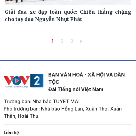
Giải đua xe đạp toàn quốc: Chiến thắng chặng
cho tay đua Nguyễn Nhựt Phát
Pagination
Trang hiện thời
Trang
Trang
1
2
3
BAN VĂN HOÁ - XÃ HỘI VÀ DÂN
TỘC
Đài Tiếng nói Việt Nam
Trưởng ban: Nhà báo TUYẾT MAI
Phó trưởng ban: Nhà báo Hồng Lan, Xuân Thọ, Xuân
Thân, Hoài Thu
Liên hệ