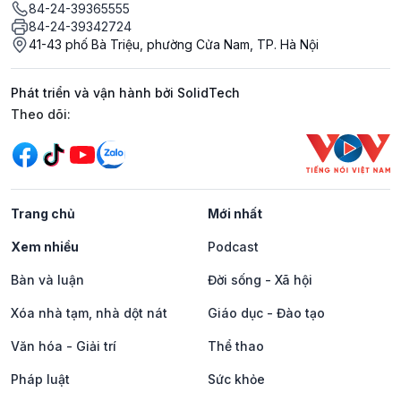
84-24-39365555
84-24-39342724
41-43 phố Bà Triệu, phường Cửa Nam, TP. Hà Nội
Phát triển và vận hành bởi SolidTech
Mạng xã hội
Theo dõi:
Trang chủ
Mới nhất
Xem nhiều
Podcast
Bàn và luận
Đời sống - Xã hội
Xóa nhà tạm, nhà dột nát
Giáo dục - Đào tạo
Văn hóa - Giải trí
Thể thao
Pháp luật
Sức khỏe