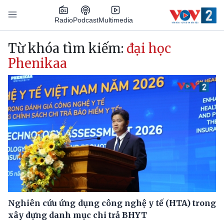
Nhảy đến nội dung
Podcast
Radio
Multimedia
Main navigation
Từ khóa tìm kiếm:
đại học
Phenikaa
Nghiên cứu ứng dụng công nghệ y tế (HTA) trong
xây dựng danh mục chi trả BHYT