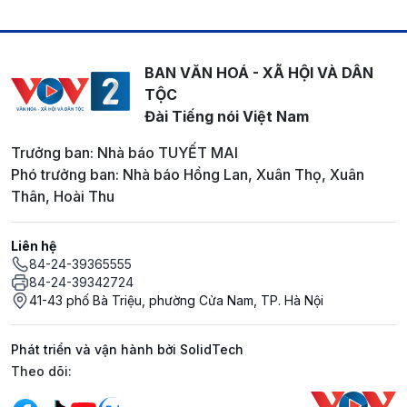
BAN VĂN HOÁ - XÃ HỘI VÀ DÂN
TỘC
Đài Tiếng nói Việt Nam
Trưởng ban: Nhà báo TUYẾT MAI
Phó trưởng ban: Nhà báo Hồng Lan, Xuân Thọ, Xuân
Thân, Hoài Thu
Liên hệ
84-24-39365555
84-24-39342724
41-43 phố Bà Triệu, phường Cửa Nam, TP. Hà Nội
Phát triển và vận hành bởi SolidTech
Mạng xã hội
Theo dõi: