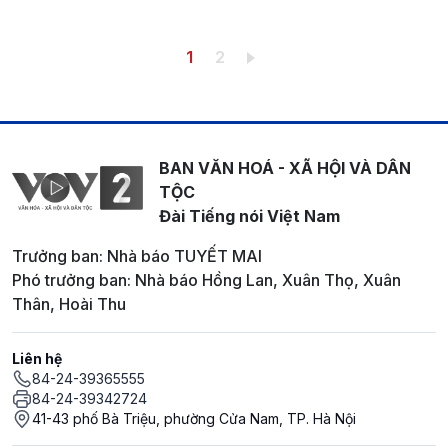
Pagination
Trang hiện thời
Trang
1
2
BAN VĂN HOÁ - XÃ HỘI VÀ DÂN
TỘC
Đài Tiếng nói Việt Nam
Trưởng ban: Nhà báo TUYẾT MAI
Phó trưởng ban: Nhà báo Hồng Lan, Xuân Thọ, Xuân
Thân, Hoài Thu
Liên hệ
84-24-39365555
84-24-39342724
41-43 phố Bà Triệu, phường Cửa Nam, TP. Hà Nội