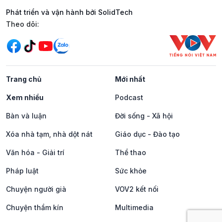
Phát triển và vận hành bởi SolidTech
Mạng xã hội
Theo dõi:
Trang chủ
Mới nhất
Xem nhiều
Podcast
Bàn và luận
Đời sống - Xã hội
Xóa nhà tạm, nhà dột nát
Giáo dục - Đào tạo
Văn hóa - Giải trí
Thể thao
Pháp luật
Sức khỏe
Chuyện người già
VOV2 kết nối
Chuyện thầm kín
Multimedia