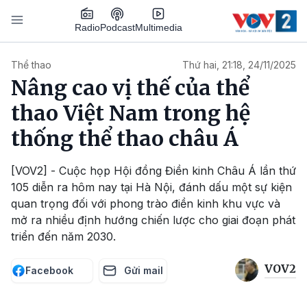
Nhảy đến nội dung
Podcast
Radio
Multimedia
Main navigation
Thể thao
Thứ hai, 21:18, 24/11/2025
Nâng cao vị thế của thể
thao Việt Nam trong hệ
thống thể thao châu Á
[VOV2] - Cuộc họp Hội đồng Điền kinh Châu Á lần thứ
105 diễn ra hôm nay tại Hà Nội, đánh dấu một sự kiện
quan trọng đối với phong trào điền kinh khu vực và
mở ra nhiều định hướng chiến lược cho giai đoạn phát
triển đến năm 2030.
VOV2
Facebook
Gửi mail