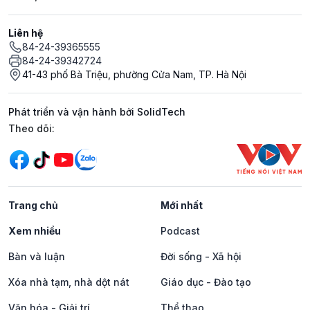
Liên hệ
84-24-39365555
84-24-39342724
41-43 phố Bà Triệu, phường Cửa Nam, TP. Hà Nội
Phát triển và vận hành bởi SolidTech
Mạng xã hội
Theo dõi:
Trang chủ
Mới nhất
Xem nhiều
Podcast
Bàn và luận
Đời sống - Xã hội
Xóa nhà tạm, nhà dột nát
Giáo dục - Đào tạo
Văn hóa - Giải trí
Thể thao