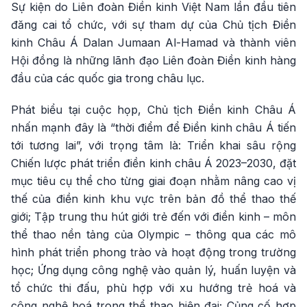
Sự kiện do Liên đoàn Điền kinh Việt Nam lần đầu tiên
đăng cai tổ chức, với sự tham dự của Chủ tịch Điền
kinh Châu Á Dalan Jumaan Al-Hamad và thành viên
Hội đồng là những lãnh đạo Liên đoàn Điền kinh hàng
đầu của các quốc gia trong châu lục.
Phát biểu tại cuộc họp, Chủ tịch Điền kinh Châu Á
nhấn mạnh đây là “thời điểm để Điền kinh châu Á tiến
tới tương lai”, với trọng tâm là: Triển khai sâu rộng
Chiến lược phát triển điền kinh châu Á 2023–2030, đặt
mục tiêu cụ thể cho từng giai đoạn nhằm nâng cao vị
thế của điền kinh khu vực trên bản đồ thể thao thế
giới; Tập trung thu hút giới trẻ đến với điền kinh – môn
thể thao nền tảng của Olympic – thông qua các mô
hình phát triển phong trào và hoạt động trong trường
học; Ứng dụng công nghệ vào quản lý, huấn luyện và
tổ chức thi đấu, phù hợp với xu hướng trẻ hoá và
công nghệ hoá trong thể thao hiện đại; Củng cố hợp