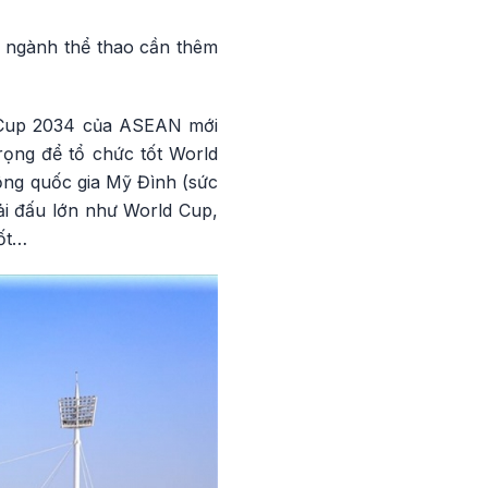
, ngành thể thao cần thêm
d Cup 2034 của ASEAN mới
rọng để tổ chức tốt World
động quốc gia Mỹ Đình (sức
ải đấu lớn như World Cup,
tốt…