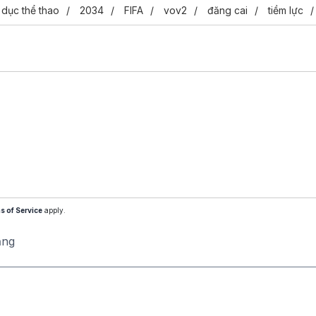
 dục thể thao
2034
FIFA
vov2
đăng cai
tiềm lực
s of Service
apply.
ăng