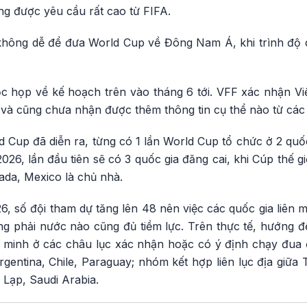
ng được yêu cầu rất cao từ FIFA.
hông dễ để đưa World Cup về Đông Nam Á, khi trình độ 
 họp về kế hoạch trên vào tháng 6 tới. VFF xác nhận V
 và cũng chưa nhận được thêm thông tin cụ thể nào từ các
d Cup đã diễn ra, từng có 1 lần World Cup tổ chức ở 2 qu
6, lần đầu tiên sẽ có 3 quốc gia đăng cai, khi Cúp thế giớ
ada, Mexico là chủ nhà.
, số đội tham dự tăng lên 48 nên việc các quốc gia liên 
ng phải nước nào cũng đủ tiềm lực. Trên thực tế, hướng 
minh ở các châu lục xác nhận hoặc có ý định chạy đua đ
ntina, Chile, Paraguay; nhóm kết hợp liên lục địa giữ
 Lạp, Saudi Arabia.