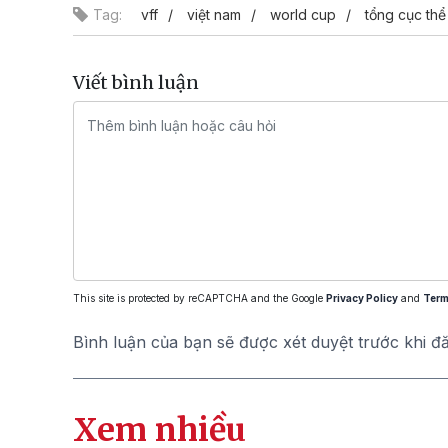
Tag:
vff
việt nam
world cup
tổng cục thể
Viết bình luận
This site is protected by reCAPTCHA and the Google
Privacy Policy
and
Term
Bình luận của bạn sẽ được xét duyệt trước khi đ
Xem nhiều