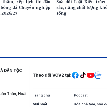
 thăm, xếp lịch thi đấu
Sửa đổi Luật Kiến trúc:
i bóng đá Chuyên nghiệp
sắc, nâng chất lượng kh
a 2026/27
sống
Mạng xã hội
VÀ DÂN TỘC
Theo dõi VOV2 tại:
uân Thân, Hoài
Trang chủ
Podcast
Mới nhất
Xóa nhà tạm, nhà d