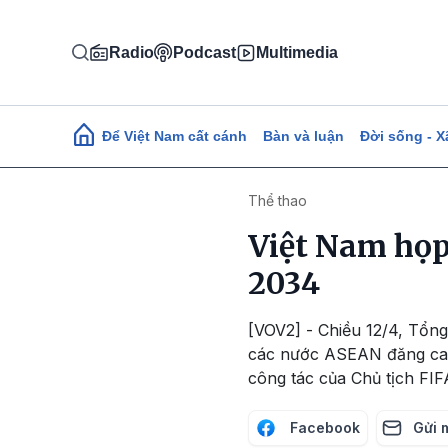
Nhảy đến nội dung
Radio
Podcast
Multimedia
Main navigation
Để Việt Nam cất cánh
Bàn và luận
Đời sống - X
Thể thao
Việt Nam họp
2034
[VOV2] - Chiều 12/4, Tổn
các nước ASEAN đăng cai 
công tác của Chủ tịch FI
Facebook
Gửi 