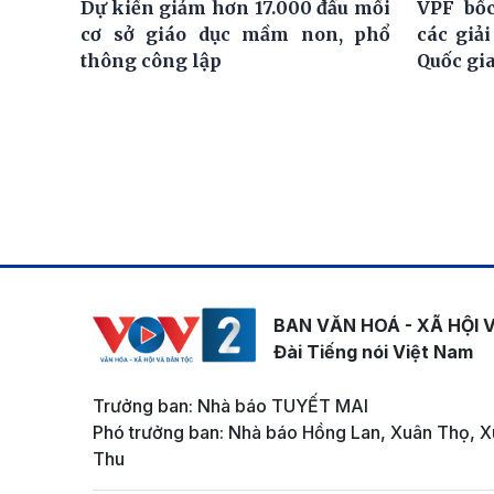
Dự kiến giảm hơn 17.000 đầu mối
VPF bốc
cơ sở giáo dục mầm non, phổ
các giả
thông công lập
Quốc gi
BAN VĂN HOÁ - XÃ HỘI 
Đài Tiếng nói Việt Nam
Trưởng ban: Nhà báo TUYẾT MAI
Phó trưởng ban: Nhà báo Hồng Lan, Xuân Thọ, X
Thu