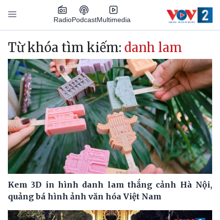
Nhảy đến nội dung
Podcast
Radio
Multimedia
Main navigation
Từ khóa tìm kiếm:
danh lam
Kem 3D in hình danh lam thắng cảnh Hà Nội,
quảng bá hình ảnh văn hóa Việt Nam