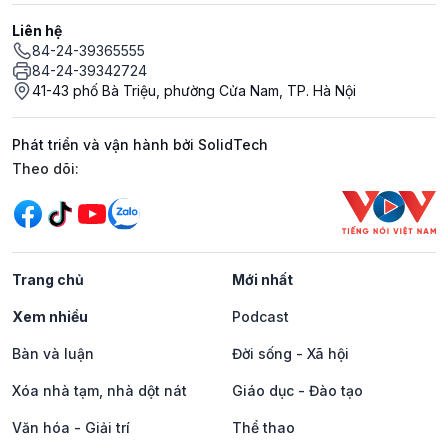
Liên hệ
84-24-39365555
84-24-39342724
41-43 phố Bà Triệu, phường Cửa Nam, TP. Hà Nội
Phát triển và vận hành bởi SolidTech
Mạng xã hội
Theo dõi:
Trang chủ
Mới nhất
Xem nhiều
Podcast
Bàn và luận
Đời sống - Xã hội
Xóa nhà tạm, nhà dột nát
Giáo dục - Đào tạo
Văn hóa - Giải trí
Thể thao