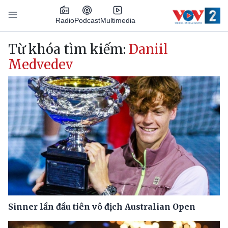
Nhảy đến nội dung
Podcast
Radio
Multimedia
Main navigation
Từ khóa tìm kiếm:
Daniil
Medvedev
Sinner lần đầu tiên vô địch Australian Open