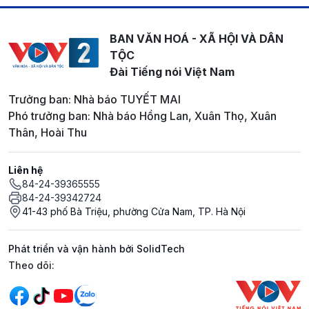
BAN VĂN HOÁ - XÃ HỘI VÀ DÂN
TỘC
Đài Tiếng nói Việt Nam
Trưởng ban: Nhà báo TUYẾT MAI
Phó trưởng ban: Nhà báo Hồng Lan, Xuân Thọ, Xuân
Thân, Hoài Thu
Liên hệ
84-24-39365555
84-24-39342724
41-43 phố Bà Triệu, phường Cửa Nam, TP. Hà Nội
Phát triển và vận hành bởi SolidTech
Mạng xã hội
Theo dõi: