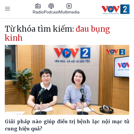
Nhảy đến nội dung
Podcast
Radio
Multimedia
Main navigation
Từ khóa tìm kiếm:
đau bụng
kinh
Giải pháp nào giúp điều trị bệnh lạc nội mạc tử
cung hiệu quả?