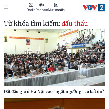
Nhảy đến nội dung
Podcast
Radio
Multimedia
Main navigation
Từ khóa tìm kiếm:
đấu thầu
Đất đấu giá ở Hà Nội cao "ngất ngưởng" có bất ổn?