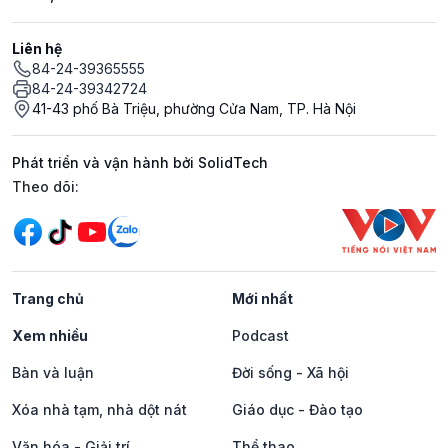
Liên hệ
84-24-39365555
84-24-39342724
41-43 phố Bà Triệu, phường Cửa Nam, TP. Hà Nội
Phát triển và vận hành bởi SolidTech
Mạng xã hội
Theo dõi:
Trang chủ
Mới nhất
Xem nhiều
Podcast
Bàn và luận
Đời sống - Xã hội
Xóa nhà tạm, nhà dột nát
Giáo dục - Đào tạo
Văn hóa - Giải trí
Thể thao