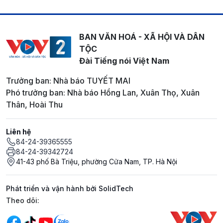
BAN VĂN HOÁ - XÃ HỘI VÀ DÂN
TỘC
Đài Tiếng nói Việt Nam
Trưởng ban: Nhà báo TUYẾT MAI
Phó trưởng ban: Nhà báo Hồng Lan, Xuân Thọ, Xuân
Thân, Hoài Thu
Liên hệ
84-24-39365555
84-24-39342724
41-43 phố Bà Triệu, phường Cửa Nam, TP. Hà Nội
Phát triển và vận hành bởi SolidTech
Mạng xã hội
Theo dõi: