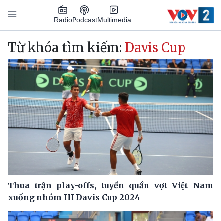
Nhảy đến nội dung
Podcast
Radio
Multimedia
Main navigation
Từ khóa tìm kiếm:
Davis Cup
Thua trận play-offs, tuyển quần vợt Việt Nam
xuống nhóm III Davis Cup 2024