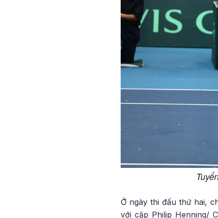
Tuyển
Ở ngày thi đấu thứ hai, 
với cặp Philip Henning/ 