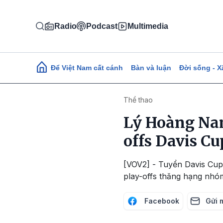
Nhảy đến nội dung
Radio
Podcast
Multimedia
Main navigation
Để Việt Nam cất cánh
Bàn và luận
Đời sống - X
Thể thao
Lý Hoàng Nam
offs Davis Cu
[VOV2] - Tuyển Davis Cup 
play-offs thăng hạng nhóm 
Facebook
Gửi 