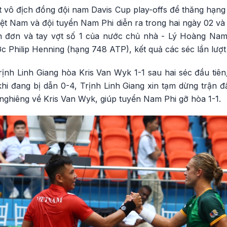
t vô địch đồng đội nam Davis Cup play-offs để thăng hạng 
iệt Nam và đội tuyển Nam Phi diễn ra trong hai ngày 02 và
ánh đơn và tay vợt số 1 của nước chủ nhà - Lý Hoàng N
c Philip Henning (hạng 748 ATP), kết quả các séc lần lượt 
rịnh Linh Giang hòa Kris Van Wyk 1-1 sau hai séc đầu tiên,
hi đang bị dẫn 0-4, Trịnh Linh Giang xin tạm dừng trận đ
1 nghiêng về Kris Van Wyk, giúp tuyển Nam Phi gỡ hòa 1-1.