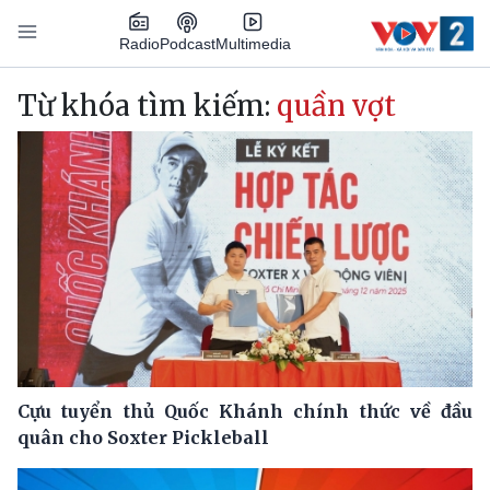
Nhảy đến nội dung
Podcast
Radio
Multimedia
Main navigation
Từ khóa tìm kiếm:
quần vợt
Cựu tuyển thủ Quốc Khánh chính thức về đầu
quân cho Soxter Pickleball