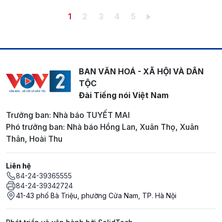
Pagination
Trang hiện thời
Trang
Trang
Trang
Trang
1
2
3
4
5
BAN VĂN HOÁ - XÃ HỘI VÀ DÂN
TỘC
Đài Tiếng nói Việt Nam
Trưởng ban: Nhà báo TUYẾT MAI
Phó trưởng ban: Nhà báo Hồng Lan, Xuân Thọ, Xuân
Thân, Hoài Thu
Liên hệ
84-24-39365555
84-24-39342724
41-43 phố Bà Triệu, phường Cửa Nam, TP. Hà Nội