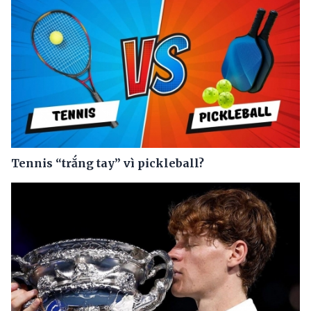
Tennis “trắng tay” vì pickleball?