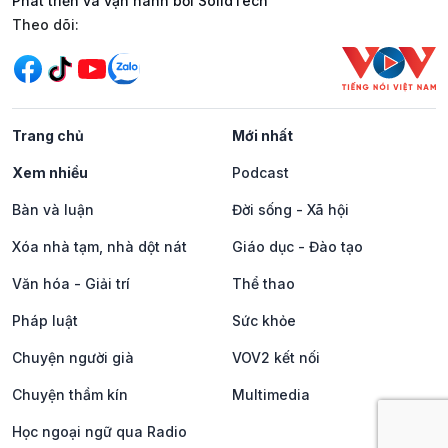
Phát triển và vận hành bởi SolidTech
Mạng xã hội
Theo dõi:
Trang chủ
Mới nhất
Xem nhiều
Podcast
Bàn và luận
Đời sống - Xã hội
Xóa nhà tạm, nhà dột nát
Giáo dục - Đào tạo
Văn hóa - Giải trí
Thể thao
Pháp luật
Sức khỏe
Chuyện người già
VOV2 kết nối
Chuyện thầm kín
Multimedia
Học ngoại ngữ qua Radio