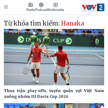
Nhảy đến nội dung
Podcast
Radio
Multimedia
Main navigation
Từ khóa tìm kiếm:
Hanaka
Thua trận play-offs, tuyển quần vợt Việt Nam
xuống nhóm III Davis Cup 2024