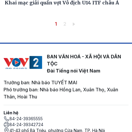
Khai mạc giải quần vợt Vô địch U14 ITF châu Á
Pagination
Trang hiện thời
Trang
1
2
BAN VĂN HOÁ - XÃ HỘI VÀ DÂN
TỘC
Đài Tiếng nói Việt Nam
Trưởng ban: Nhà báo TUYẾT MAI
Phó trưởng ban: Nhà báo Hồng Lan, Xuân Thọ, Xuân
Thân, Hoài Thu
Liên hệ
84-24-39365555
84-24-39342724
41-43 phố Bà Triệu, phường Cửa Nam, TP. Hà Nội