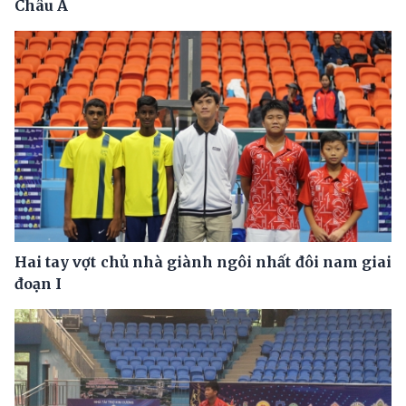
Châu Á
Hai tay vợt chủ nhà giành ngôi nhất đôi nam giai
đoạn I