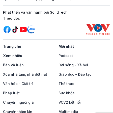
Phát triển và vận hành bởi SolidTech
Mạng xã hội
Theo dõi:
Trang chủ
Mới nhất
Xem nhiều
Podcast
Bàn và luận
Đời sống - Xã hội
Xóa nhà tạm, nhà dột nát
Giáo dục - Đào tạo
Văn hóa - Giải trí
Thể thao
Pháp luật
Sức khỏe
Chuyện người già
VOV2 kết nối
Chuyện thầm kín
Multimedia