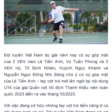
Đội tuyển Việt Nam dự giải năm nay có sự góp mặt
của 2 VĐV nam Lê Tiến Anh, Vũ Tuấn Phong và 3
VĐV nữ, Tô Bình Nhiên, Huỳnh Ngọc Khánh và
Nguyễn Ngọc Đông Nhi. Đáng chú ý có sự góp mặt
của Lê Tiến Anh – tay vợt trẻ mới lên ngôi tại nội dung
U14 của giải Quần vợt Vô địch Thanh thiếu niên toàn
quốc 2023 diễn ra vào tháng 10/2023.
Với việc đang sở hữu những tay vợt trẻ tiềm năng ở cả
nội dung nam và nữ, Đội tuyển Việt Nam đang có cơ