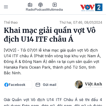
Nhảy đến nội dung
Podcast
Radio
Multimedia
Main navigation
Thể thao
Thứ hai, 07:46, 08/01/2024
Khai mạc giải quần vợt Vô
địch U14 ITF châu Á
[VOV2] - Tối 07/01 lễ khai mạc giải quần vợt Vô địch
U14 ITF châu Á (Phát triển vòng loại khu vực Nam Á,
Đông Á & Đông Nam Á) diễn ra tại cụm sân quần vợt
Hanaka Paris Ocean Park, thành phố Từ Sơn, tỉnh
Bắc Ninh.
Việt Anh
Facebook
Gửi mail
Giải Quần vợt Vô địch U14 ITF Châu Á sẽ thi đấu 4
nội dung: Đơn nam, đơn nữ, đôi nam, đôi nữ và được