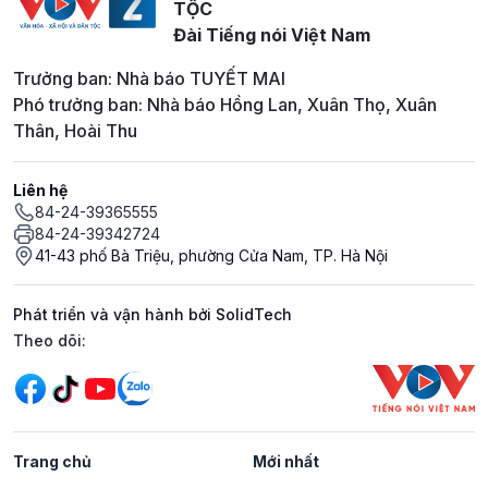
TỘC
Đài Tiếng nói Việt Nam
Trưởng ban: Nhà báo TUYẾT MAI
Phó trưởng ban: Nhà báo Hồng Lan, Xuân Thọ, Xuân
Thân, Hoài Thu
Liên hệ
84-24-39365555
84-24-39342724
41-43 phố Bà Triệu, phường Cửa Nam, TP. Hà Nội
Phát triển và vận hành bởi SolidTech
Mạng xã hội
Theo dõi:
Trang chủ
Mới nhất